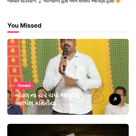
જયારે ઘડિયાળ
બીજાની હશે અને સમય આપણો હશે!
You Missed
Gondal
ગોંડલ ના ચપે ચપો જાણીશું
અલ્પેશ કથિરીયા