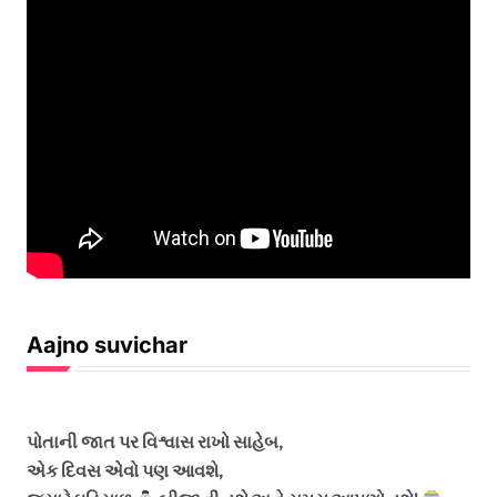
Aajno suvichar
પોતાની જાત પર વિશ્વાસ રાખો સાહેબ,
એક દિવસ એવો પણ આવશે,